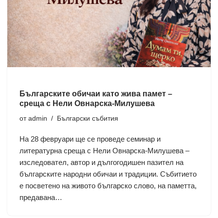
Българските обичаи като жива памет –
среща с Нели Овнарска-Милушева
от
admin
Български събития
На 28 февруари ще се проведе семинар и
литературна среща с Нели Овнарска-Милушева –
изследовател, автор и дългогодишен пазител на
българските народни обичаи и традиции. Събитието
е посветено на живото българско слово, на паметта,
предавана…