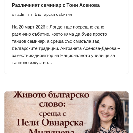
Различният семинар с Тони Асенова
от
admin
Български събития
На 20 март 2026 г. Лондон ще посрещне едно
различно събитие, което няма да бъде просто
танцов семинар, а среща със смисъла зад
българските традиции. Антоанета Асенова-Данова –
заместник-директор на Националното училище за
танцово изкуство…