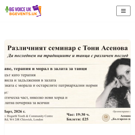
Продължете
към
съдържанието